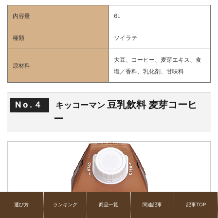
内容量
6L
種類
ソイラテ
大豆、コーヒー、麦芽エキス、食
原材料
塩／香料、乳化剤、甘味料
豆乳飲料 麦芽コーヒ
No.４
キッコーマン
ー
選び方
ランキング
商品一覧
関連記事
記事TOP