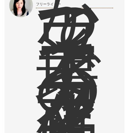
か
つ
て
ウ
フリーライター
ィ
ー
ン
で
本
場
の
カ
フ
ェ
文
化
に