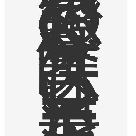
。
そ
の
想
い
が
募
り
、
美
味
し
い
コ
ー
ヒ
ー
を
追