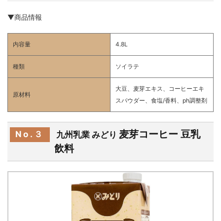
▼商品情報
内容量
4.8L
種類
ソイラテ
大豆、麦芽エキス、コーヒーエキ
原材料
スパウダー、食塩/香料、ph調整剤
麦芽コーヒー 豆乳
No.３
九州乳業 みどり
飲料