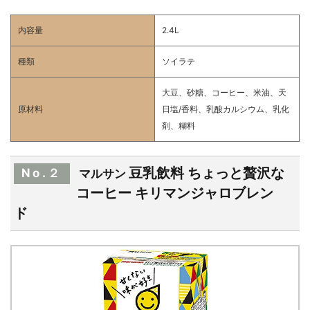
内容量
2.4L
種類
ソイラテ
大豆、砂糖、コーヒー、米油、天
原材料
日塩/香料、乳酸カルシウム、乳化
剤、糊料
豆乳飲料 ちょっと贅沢な
No.２
マルサン
コーヒー キリマンジャロブレン
ド