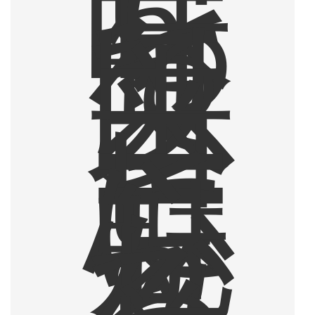
を
味
わ
っ
て
以
来
、
コ
ー
ヒ
ー
に
心
魅
か
れ
る