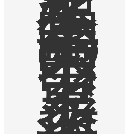
求
し
て
2
年
間
の
東
南
ア
ジ
ア
・
東
ア
ジ
ア
放
浪