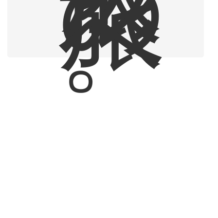
の
旅
へ
。