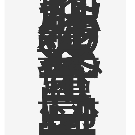
触
れ
、
そ
の
後
北
部
タ
イ
で
薫
り
高
い
コ
ー
ヒ
ー