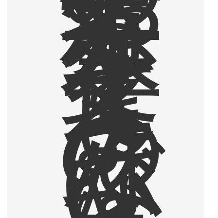
き
方
や
人
生
を
変
え
て
し
ま
う
の
で
は
な
い
か
と