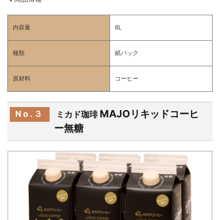
内容量
6L
種類
紙パック
原材料
コーヒー
MAJOリキッドコーヒ
No.３
ミカド珈琲
ー無糖