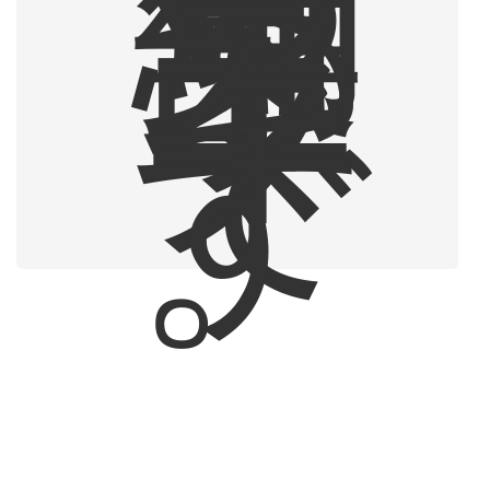
編
集
部
ラ
イ
タ
ー
で
す
。