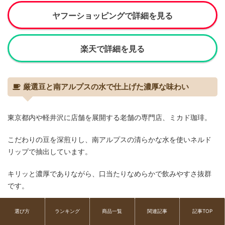
ヤフーショッピングで詳細を見る
楽天で詳細を見る
厳選豆と南アルプスの水で仕上げた濃厚な味わい
東京都内や軽井沢に店舗を展開する老舗の専門店、ミカド珈琲。
こだわりの豆を深煎りし、南アルプスの清らかな水を使いネルド
リップで抽出しています。
キリッと濃厚でありながら、口当たりなめらかで飲みやすさ抜群
です。
お店で飲むようなまろやかでコク深いアイスコーヒーを、グラス
選び方
ランキング
商品一覧
関連記事
記事TOP
に注ぐだけで簡単に楽しめますよ。