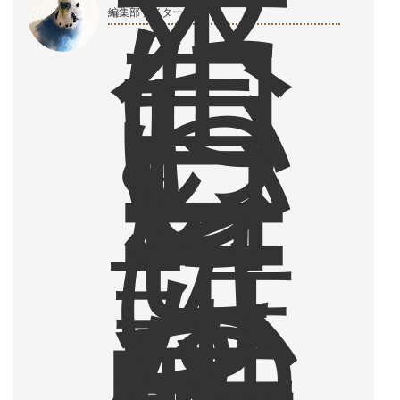
本
当
に
お
編集部ライター
い
し
い
コ
ー
ヒ
ー
は
、
誰
か
の
生