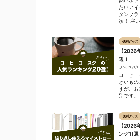
熱いホッ
たいアイ
タンブラ
須！ 寒い
便利グッズ
【202
選！
2026/1/
コーヒー
きいもの
すが、お
別です。 
便利グッズ
【202
ング11選