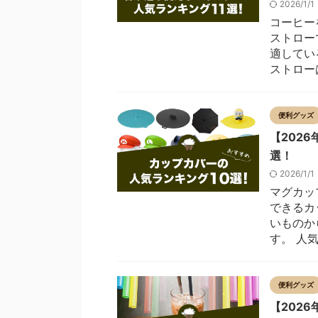
2026/1/
コーヒー
ストロー
適してい
ストローは
便利グッズ
【202
選！
2026/1/
マグカッ
できるカ
いものか
す。 人気
便利グッズ
【202