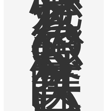
魅
か
れ
る
。
そ
の
想
い
が
募
り
、
美
味
し
い
コ