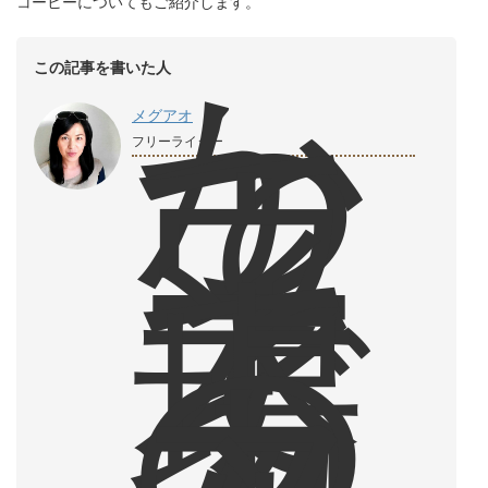
コーヒーについてもご紹介します。
か
この記事を書いた人
つ
て
メグアオ
ウ
フリーライター
ィ
ー
ン
で
本
場
の
カ