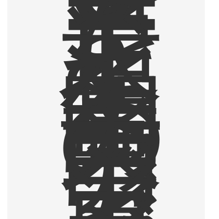
ー
ヒ
ー
を
追
求
し
て
2
年
間
の
東
南
ア
ジ
ア
・
東