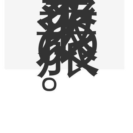
ア
ジ
ア
放
浪
の
旅
へ
。