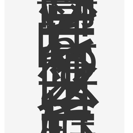
い
コ
ー
ヒ
ー
を
味
わ
っ
て
以
来
、
コ
ー
ヒ
ー
に
心