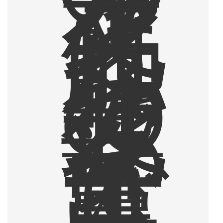
フ
ェ
文
化
に
触
れ
、
そ
の
後
北
部
タ
イ
で
薫
り
高