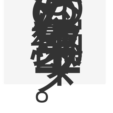
の
に
な
っ
た
編
集
部
ラ
イ
タ
ー
。