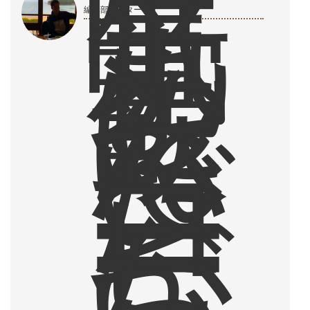
眠
気
覚
ま
編集部ライター
し
に
飲
ん
で
い
た
コ
ー
ヒ
ー
が
、