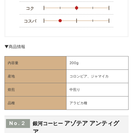
コク
コスパ
▼商品情報
内容量
200g
産地
コロンビア、ジャマイカ
焙煎
中煎り
品種
アラビカ種
アゾテア アンティグ
No.２
銀河コーヒー
ア