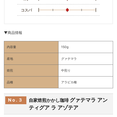
コスパ
▼商品情報
内容量
150g
産地
グァテマラ
焙煎
中煎り
品種
アラビカ種
グァテマラ アン
No.３
自家焙煎かかし珈琲
ティグア ラ アゾテア