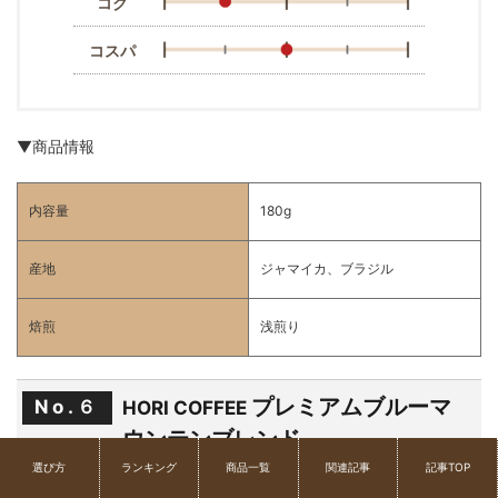
コク
コスパ
▼商品情報
内容量
180g
産地
ジャマイカ、ブラジル
焙煎
浅煎り
プレミアムブルーマ
No.６
HORI COFFEE
ウンテンブレンド
選び方
ランキング
商品一覧
関連記事
記事TOP