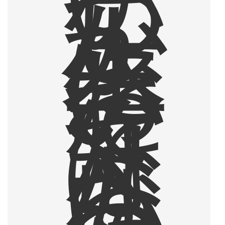
い
つ
し
か
人
生
に
お
い
て
な
く
て
は
な
ら
な
い
も