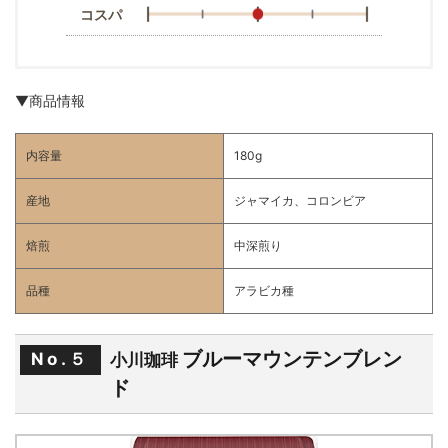
コスパ
▼商品情報
内容量
180g
産地
ジャマイカ、コロンビア
焙煎
中深煎り
品種
アラビカ種
ブルーマウンテンブレン
No.５
小川珈琲
ド