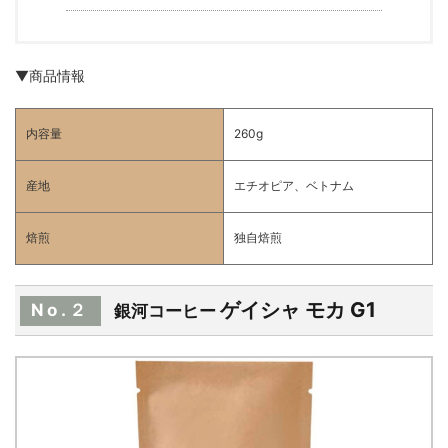
▼商品情報
内容量
260g
産地
エチオピア、ベトナム
焙煎
独自焙煎
ゲイシャ モカ G1
No.２
銀河コーヒー