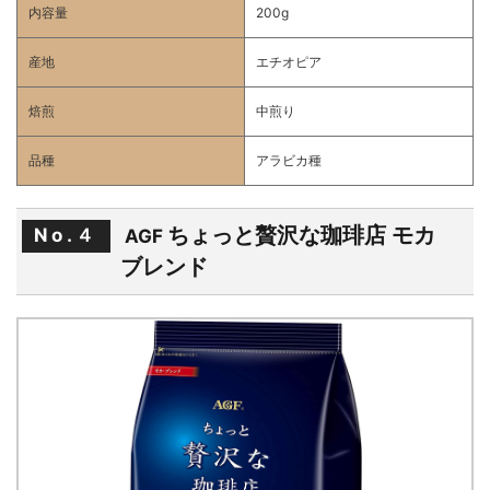
内容量
200g
産地
エチオピア
焙煎
中煎り
品種
アラビカ種
ちょっと贅沢な珈琲店 モカ
No.４
AGF
ブレンド