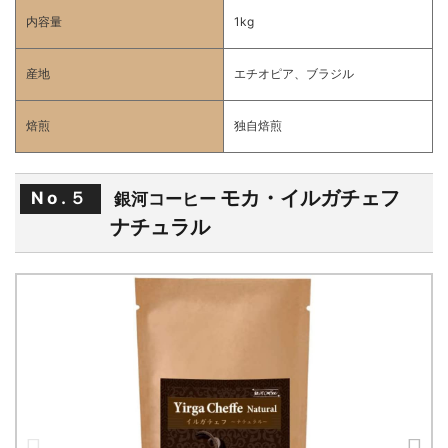
内容量
1kg
産地
エチオピア、ブラジル
焙煎
独自焙煎
モカ・イルガチェフ
No.５
銀河コーヒー
ナチュラル