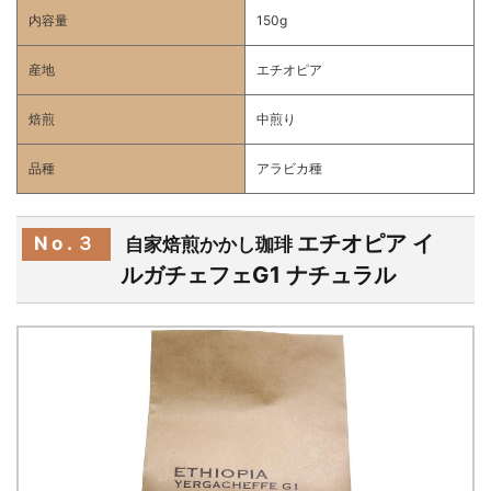
内容量
150g
産地
エチオピア
焙煎
中煎り
品種
アラビカ種
エチオピア イ
No.３
自家焙煎かかし珈琲
ルガチェフェG1 ナチュラル