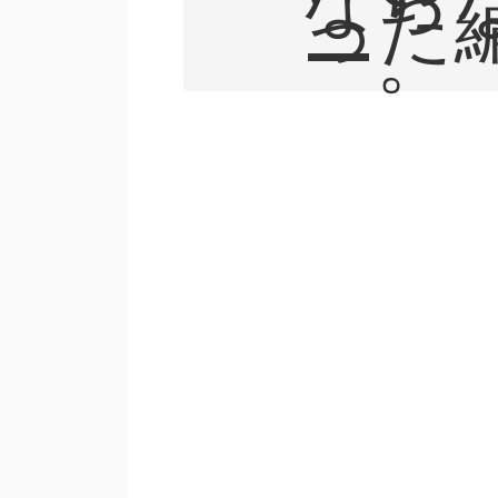
った
ー。