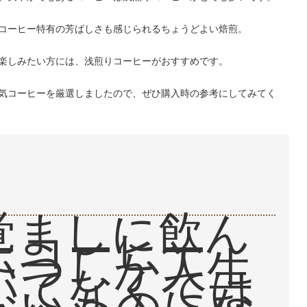
コーヒー特有の芳ばしさも感じられるちょうどよい焙煎。
楽しみたい方には、浅煎りコーヒーがおすすめです。
気コーヒーを厳選しましたので、ぜひ購入時の参考にしてみてく
覚ましに飲ん
たコーヒー
いつしか人生
いてなくては
ないものにな