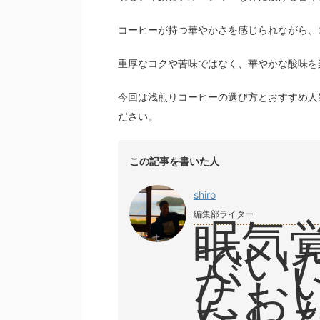
コーヒーが持つ華やかさを感じられながら、
重厚なコクや苦味ではなく、華やかな酸味を
今回は浅煎りコーヒーの選び方とおすすめ人
ださい。
この記事を書いた人
shiro
編集部ライター
眠気
でい
が、
にお
なら