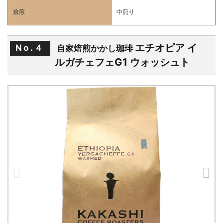
焙煎
中煎り
エチオピア イ
No.４
自家焙煎かかし珈琲
ルガチェフェG1 ウォッシュト