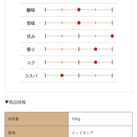
酸味
苦味
甘み
香り
コク
コスパ
▼商品情報
内容量
150g
産地
インドネシア