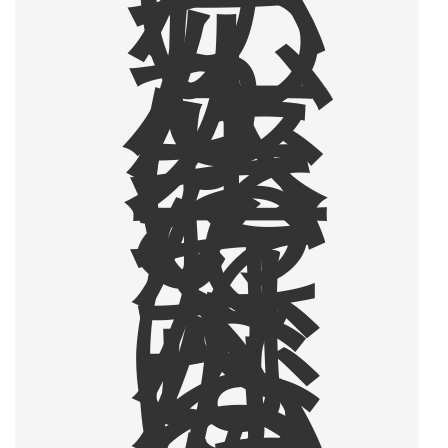
い
つ
し
か
人
生
に
お
い
て
な
く
て
は
な
ら
な
い
も