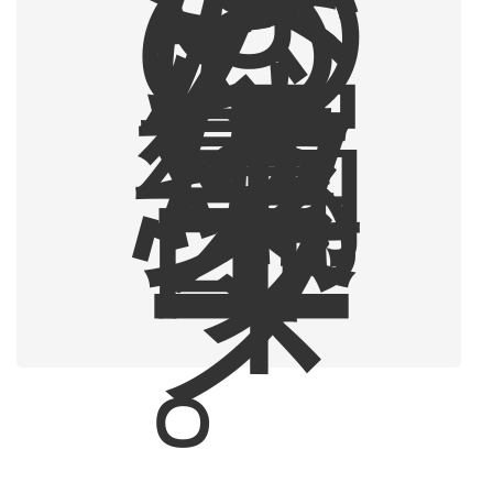
の
に
な
っ
た
編
集
部
ラ
イ
タ
ー
。