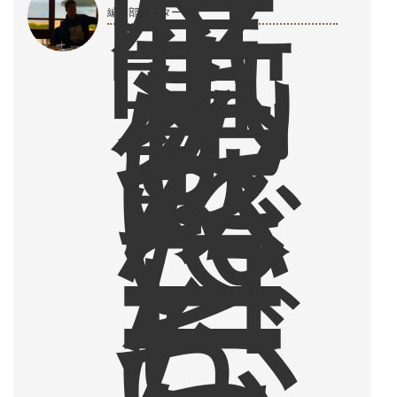
眠
気
覚
ま
編集部ライター
し
に
飲
ん
で
い
た
コ
ー
ヒ
ー
が
、