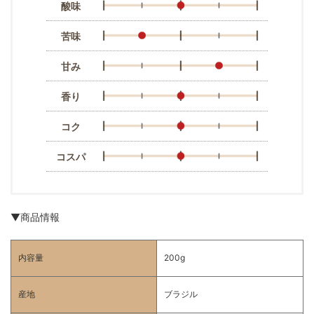
酸味
苦味
甘み
香り
コク
コスパ
▼商品情報
内容量
200g
産地
ブラジル