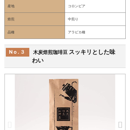
産地
コロンビア
焙煎
中煎り
品種
アラビカ種
スッキリとした味
No.３
木炭焙煎珈琲豆
わい