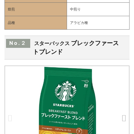
焙煎
中煎り
品種
アラビカ種
ブレックファース
No.２
スターバックス
トブレンド