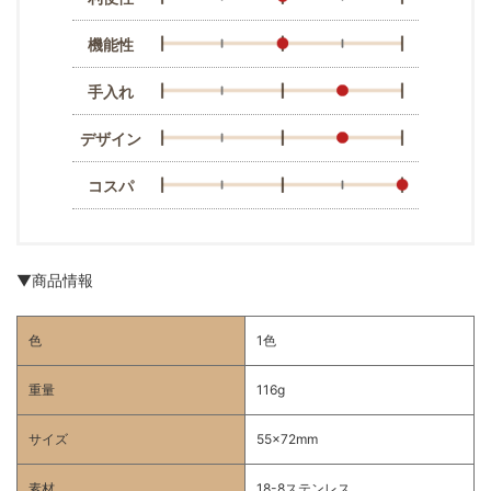
機能性
手入れ
デザイン
コスパ
▼商品情報
色
1色
重量
116g
サイズ
55x72mm
素材
18-8ステンレス