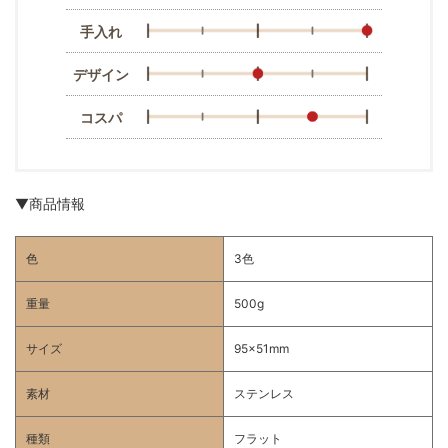
手入れ
デザイン
コスパ
▼商品情報
色
3色
重量
500g
サイズ
95x51mm
素材
ステンレス
種類
フラット