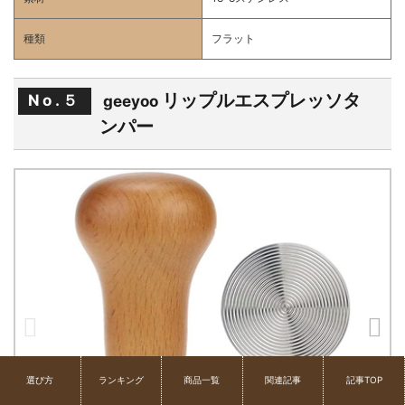
種類
フラット
リップルエスプレッソタ
No.５
geeyoo
ンパー
選び方
ランキング
商品一覧
関連記事
記事TOP