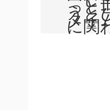
っと
うと
タイ
に関