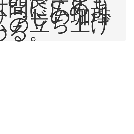
世間に広めよ
ひつじの珈琲
ムの立ち上げ
わる。