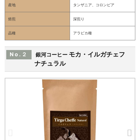
産地
タンザニア、コロンビア
焙煎
深煎り
品種
アラビカ種
モカ・イルガチェフ
No.２
銀河コーヒー
ナチュラル