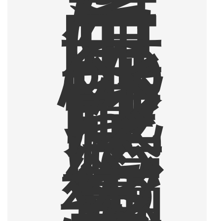
ヒ
ー
に
無
限
の
可
能
性
を
感
じ
て
い
る
編
集
部