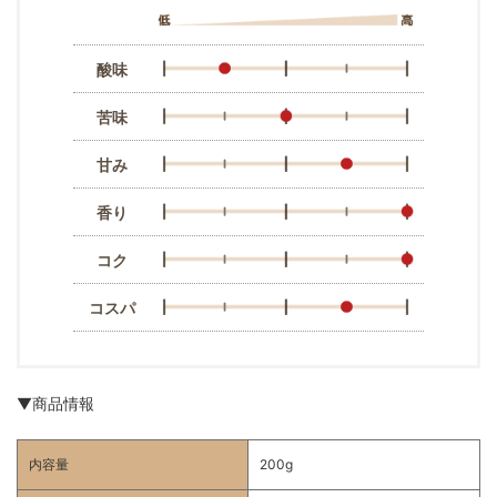
酸味
苦味
甘み
香り
コク
コスパ
▼商品情報
内容量
200g