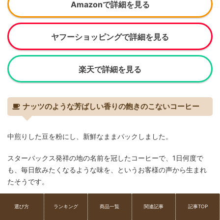
Amazonで詳細を見る
ヤフーショッピングで詳細を見る
楽天で詳細を見る
ナッツのような芳ばしい香りの飽きのこないコーヒー
中煎りした豆を粉にし、新鮮なままパックしました。
スターバックス発祥の地の名前を冠したコーヒーで、1日何度で
も、毎日飲みたくなるような味を、というお客様の声から生まれ
たそうです。
ココアや煎ったナッツのような芳ばしい香りや、バランスの取れ
選び方
ランキング
商品一覧
関連記事
記事TOP
たなめらかな口当たりが特徴です。