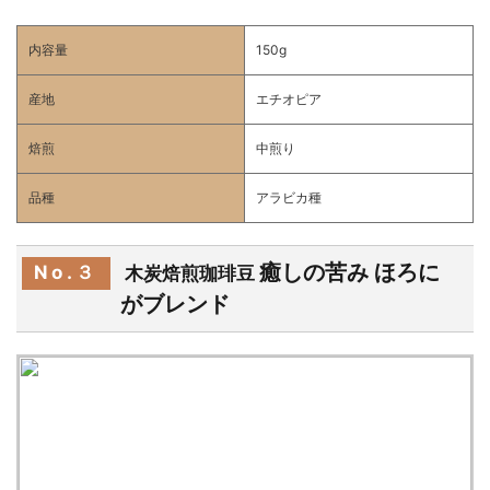
内容量
150g
産地
エチオピア
焙煎
中煎り
品種
アラビカ種
癒しの苦み ほろに
No.３
木炭焙煎珈琲豆
がブレンド