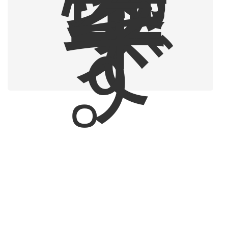
ラ
イ
タ
ー
で
す
。