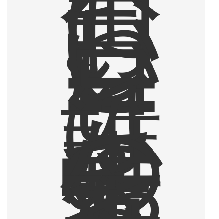
当
に
お
い
し
い
コ
ー
ヒ
ー
は
、
誰
か
の
生
き
方
や