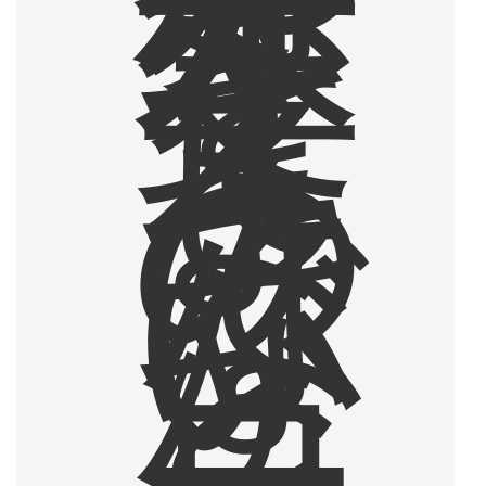
人
生
を
変
え
て
し
ま
う
の
で
は
な
い
か
と
、
コ
ー