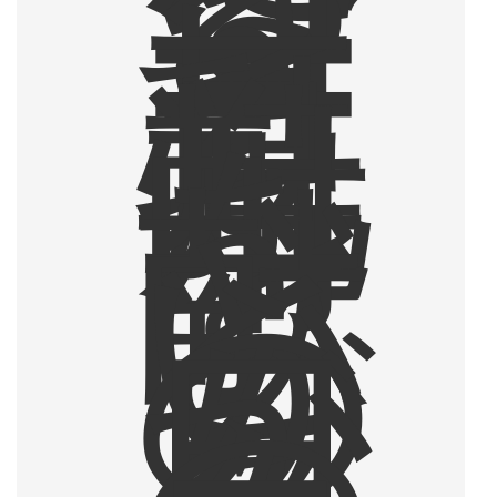
と
コ
ー
ヒ
ー
豆
乳
焼
酎
を
一
献
と
い
う
の
が
日
々