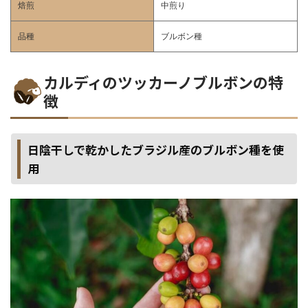
焙煎
中煎り
品種
ブルボン種
カルディのツッカーノブルボンの特
徴
日陰干しで乾かしたブラジル産のブルボン種を使
用