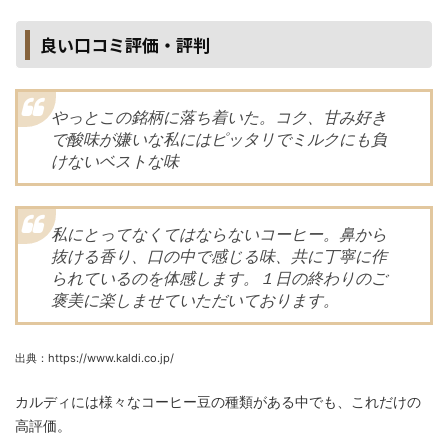
良い口コミ評価・評判
やっとこの銘柄に落ち着いた。コク、甘み好き
で酸味が嫌いな私にはピッタリでミルクにも負
けないベストな味
私にとってなくてはならないコーヒー。鼻から
抜ける香り、口の中で感じる味、共に丁寧に作
られているのを体感します。１日の終わりのご
褒美に楽しませていただいております。
出典：https://www.kaldi.co.jp/
カルディには様々なコーヒー豆の種類がある中でも、これだけの
高評価。