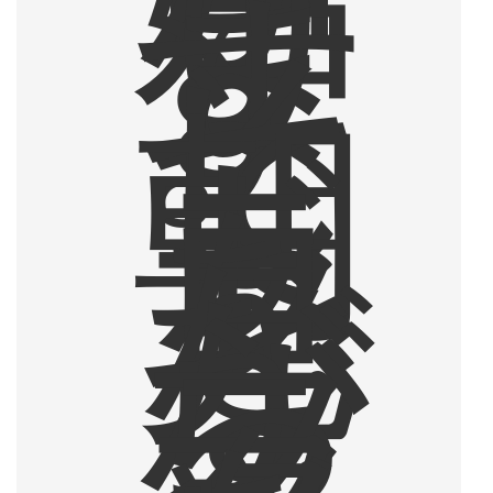
ま
り
ま
す
。
そ
し
て
朝
ド
ラ
を
見
な
が
ら
ブ
ラ
ッ