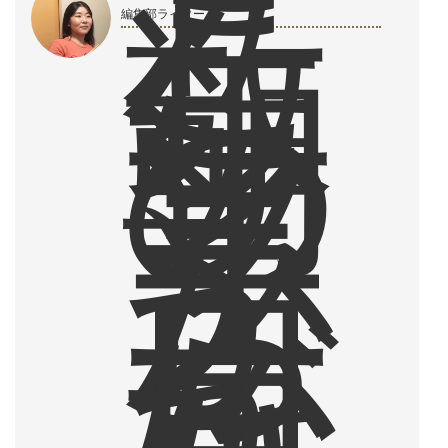
こ
こ
数
年
編集部ライター
、
朝
の
ソ
イ
ラ
テ
か
ら
一
日
が
始