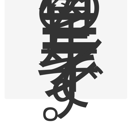
の
コ
ー
ヒ
ー
ル
ー
テ
ィ
ン
で
す
。