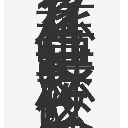
ク
を
1
杯
、
仕
事
中
は
1
〜
2
杯
。
夜
に
な
る