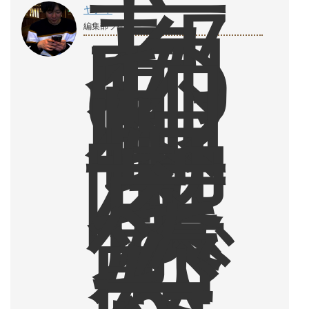
京
都
の
ヤナイ
昭
編集部ライター
和
レ
ト
ロ
な
喫
茶
店
で
飲
ん
だ