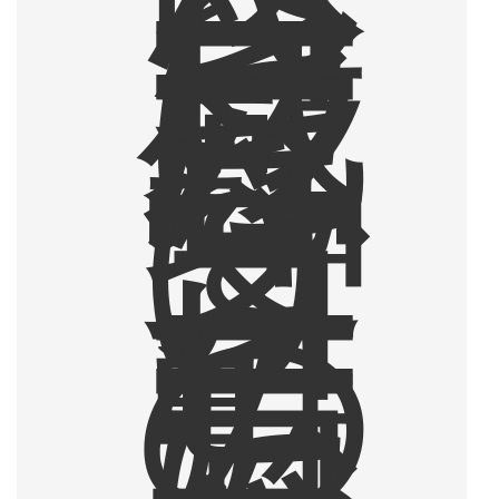
コ
ー
ヒ
ー
に
感
銘
を
受
け
、
コ
ー
ヒ
ー
の
魅
力
に