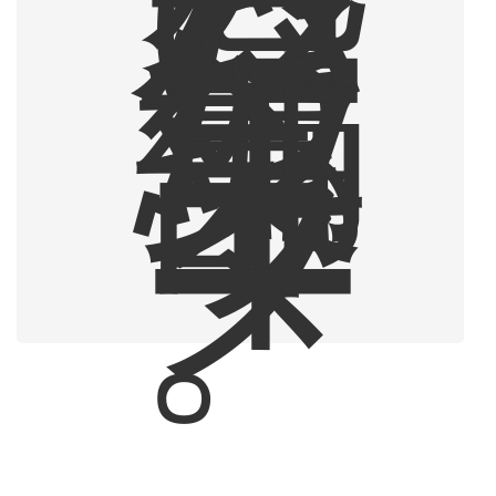
ハ
マ
っ
た
編
集
部
ラ
イ
タ
ー
。