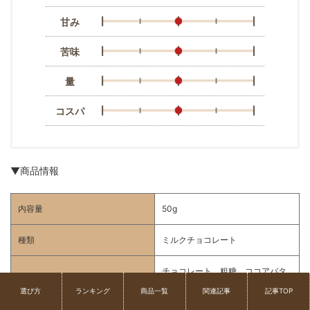
甘み
苦味
量
コスパ
▼商品情報
内容量
50g
種類
ミルクチョコレート
チョコレート、粗糖、ココアバタ
原材料
ー、コーヒー豆など
選び方
ランキング
商品一覧
関連記事
記事TOP