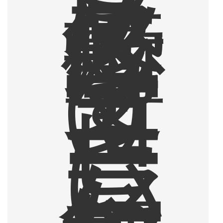
ザ
ラ
感
に
衝
撃
を
受
け
て
コ
ー
ヒ
ー
に
ハ
マ
っ
た