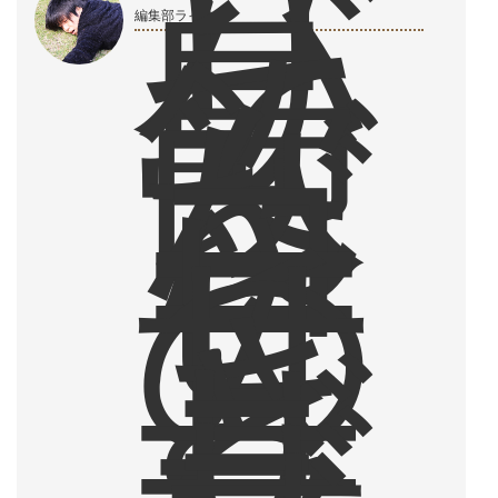
バ
リ
島
で
編集部ライター
飲
ん
だ
コ
ー
ヒ
ー
の
甘
さ
と
ザ
ラ