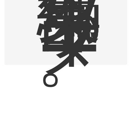
編
集
部
ラ
イ
タ
ー
。