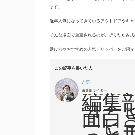
ます。
近年人気になってきているアウトドアやキャ
そんな場面で重宝されるのが、折りたたみ式
選び方やおすすめの人気ドリッパーをご紹介
この記事を書いた人
吉野
編集部ライター
編集
コー
面白
ーヒ
っと