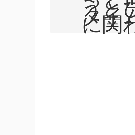
うと
タイ
に関