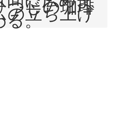
ひつじの珈琲
ムの立ち上げ
わる。