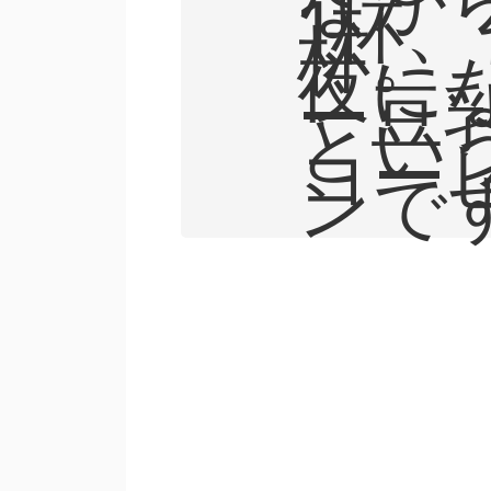
1杯、
杯。
夜に
ー豆
とい
コー
ンで