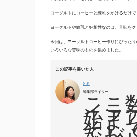
ヨーグルトにコーヒーと練乳をかけるだけで
ヨーグルトや練乳と好相性なのは、苦味をク
今回は、ヨーグルトコーヒー作りにぴったり
いろいろな苦味のものを集めました。
この記事を書いた人
S.K
編集部ライター
ここ
イラ
始ま
そし
なが