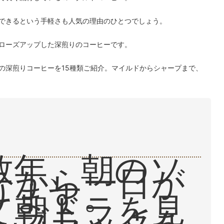
できるという手軽さも人気の理由のひとつでしょう。
ローズアップした深煎りのコーヒーです。
の深煎りコーヒーを15種類ご紹介。マイルドからシャープまで、
数年、朝のソ
テから一日が
ります。
て朝ドラを見
らブラックを