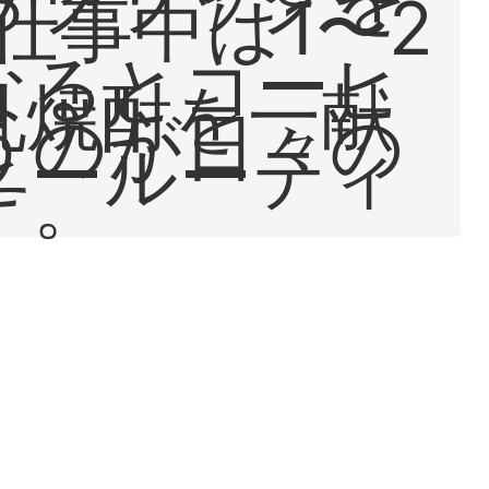
仕事中は1〜2
なるとコーヒ
乳焼酎を一献
うのが日々の
ヒールーティ
す。