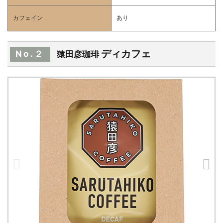
カフェイン
あり
ディカフェ
No.２
猿田彦珈琲