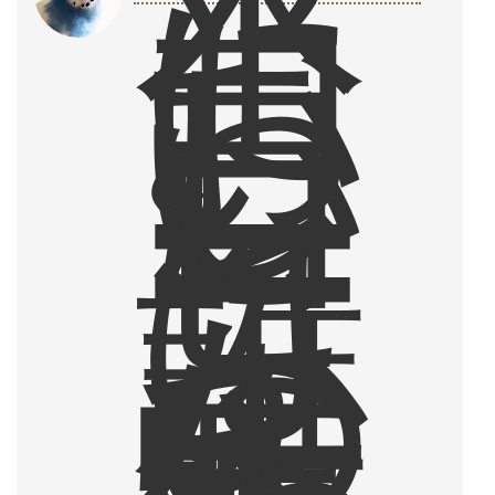
本
当
に
お
い
し
い
コ
ー
ヒ
ー
は
、
誰
か
の
生
き