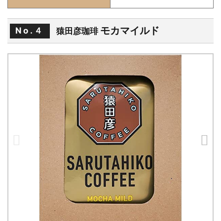
モカマイルド
No.４
猿田彦珈琲