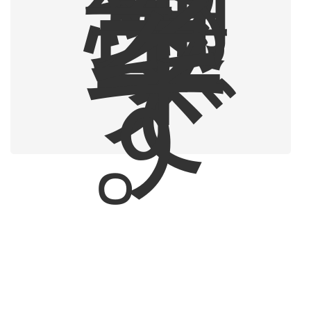
集
部
ラ
イ
タ
ー
で
す
。