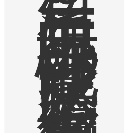
コ
ー
ヒ
ー
に
無
限
の
可
能
性
を
感
じ
て
い
る
編