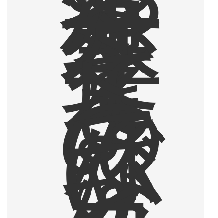
方
や
人
生
を
変
え
て
し
ま
う
の
で
は
な
い
か
と
、