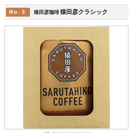
猿田彦クラシック
No.３
猿田彦珈琲