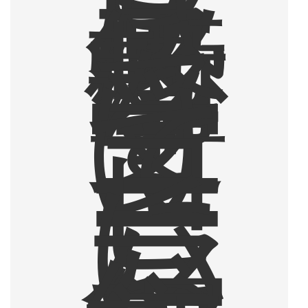
ザ
ラ
感
に
衝
撃
を
受
け
て
コ
ー
ヒ
ー
に
ハ
マ
っ
た