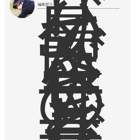
バ
リ
島
で
編集部ライター
飲
ん
だ
コ
ー
ヒ
ー
の
甘
さ
と
ザ
ラ