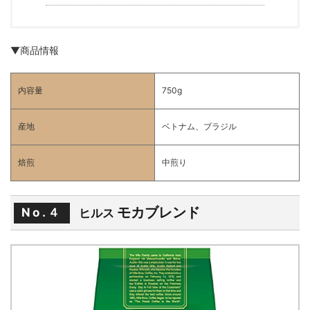
▼商品情報
内容量
750g
産地
ベトナム、ブラジル
焙煎
中煎り
モカブレンド
No.４
ヒルス