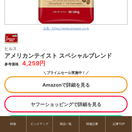
出典 : https://www.amazon.co.jp
ヒルス
アメリカンテイスト スペシャルブレンド
4,259円
参考価格
＼プライムセール実施中！／
Amazonで詳細を見る
ヤフーショッピングで詳細を見る
楽天で詳細を見る
特徴
ピックアップ
商品一覧
関連記事
記事TOP