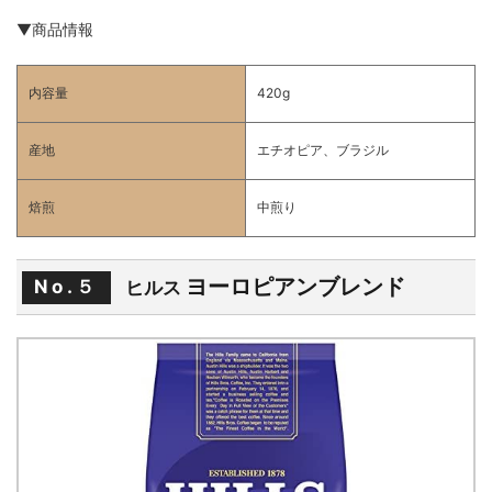
▼商品情報
内容量
420g
産地
エチオピア、ブラジル
焙煎
中煎り
ヨーロピアンブレンド
No.５
ヒルス