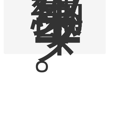
編
集
部
ラ
イ
タ
ー
。