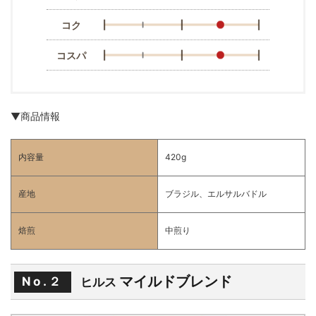
コク
コスパ
▼商品情報
内容量
420g
産地
ブラジル、エルサルバドル
焙煎
中煎り
マイルドブレンド
No.２
ヒルス